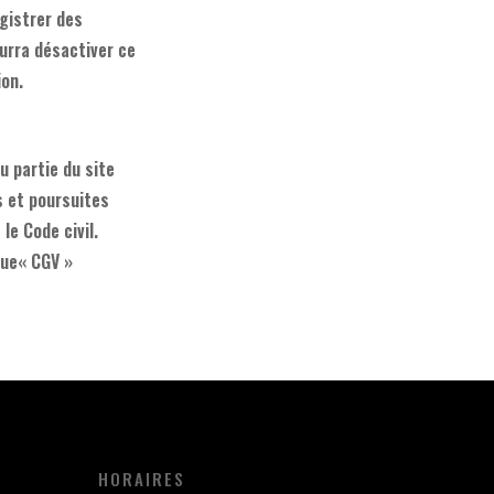
egistrer des
ourra désactiver ce
ion.
u partie du site
s et poursuites
le Code civil.
que« CGV »
HORAIRES