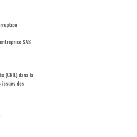
erruption
l’entreprise SAS
s (CNIL) dans la
s issues des
r