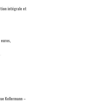
ation intégrale et
 euros,
,
 rue Kellermann –